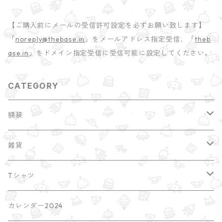
【ご購入前にメールの受信許可設定を必ずお願い致します】
「
noreply@thebase.in
」をメールアドレス指定受信、「
theb
ase.in
」をドメイン指定受信に受信可能に設定してください。
CATEGORY
額装
縁起干支
雑貨
額装サイズ大 A2
ポストカード
Tシャツ
earth
ブローチ・缶バッチ
imacocoTシャツ
カレンダー2024