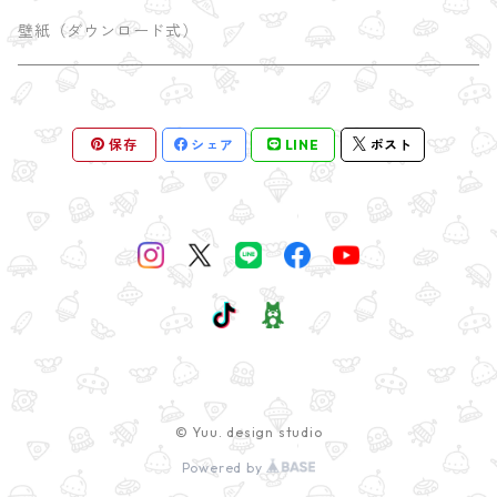
universe
しおり
SATORI Tシャツ
壁紙（ダウンロード式）
瞑想のポーズ
屋久島
ポチ袋
保存
シェア
LINE
ポスト
木のポーズ
mini額
漫画 comic
三角のポーズ
mini額
© Yuu. design studio
Powered by