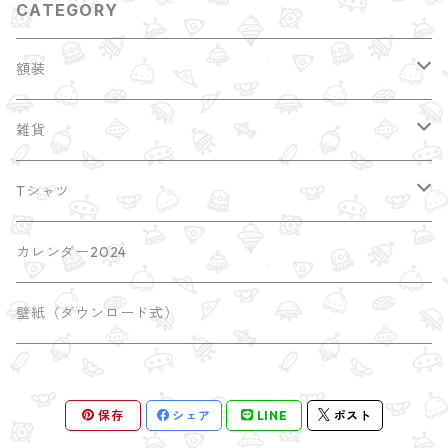
CATEGORY
額装
縁起干支
雑貨
額装サイズ大 A2
ポストカード
Tシャツ
earth
ブローチ・缶バッチ
imacocoTシャツ
カレンダー2024
universe
しおり
SATORI Tシャツ
壁紙（ダウンロード式）
瞑想のポーズ
屋久島
ポチ袋
保存
シェア
LINE
ポスト
木のポーズ
mini額
漫画 comic