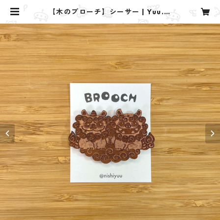
【木のブローチ】シーサー | Yuu. d
esign studio