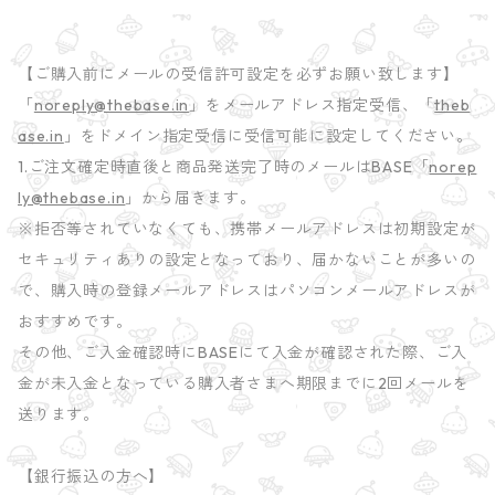
【ご購入前にメールの受信許可設定を必ずお願い致します】
「
noreply@thebase.in
」をメールアドレス指定受信、「
theb
ase.in
」をドメイン指定受信に受信可能に設定してください。
1.ご注文確定時直後と商品発送完了時のメールはBASE「
norep
ly@thebase.in
」から届きます。
※拒否等されていなくても、携帯メールアドレスは初期設定が
セキュリティありの設定となっており、届かないことが多いの
で、購入時の登録メールアドレスはパソコンメールアドレスが
おすすめです。
その他、ご入金確認時にBASEにて入金が確認された際、ご入
金が未入金となっている購入者さまへ期限までに2回メールを
送ります。
【銀行振込の方へ】