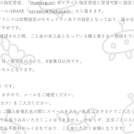
ス指定受信、「
thebase.in
」をドメイン指定受信に受信可能に設定
ールはBASE「
noreply@thebase.in
」から届きます。
アドレスは初期設定がセキュリティありの設定となっており、届か
すすめです。
が確認された際、ご入金が未入金となっている購入者さまへ期限まで
・日・祝日をのぞいた、5営業日以内です。
ンセルとなります。
E）です。
りますので、メールをご確認ください。
タカナ）をご入力ください。
字とご購入者様氏名の間にスペースを入れ、氏名はカタカナでご入力
めてお振り込みいただくことはできません。かならず、注文ごとに入
の支払手数料がふくまれており、ご入金いただく金額となります。