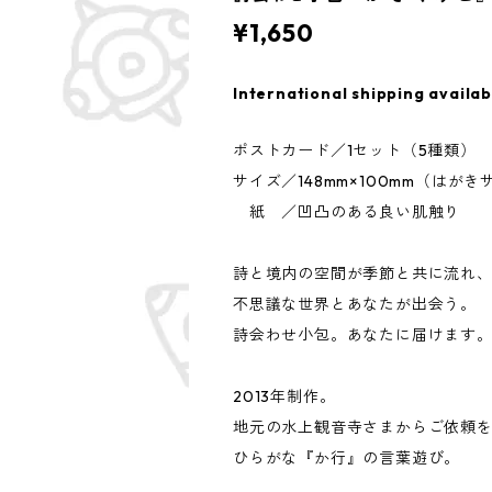
¥1,650
International shipping availab
ポストカード／1セット（5種類）
サイズ／148mm×100mm（はがき
紙 ／凹凸のある良い肌触り
詩と境内の空間が季節と共に流れ
不思議な世界とあなたが出会う。
詩会わせ小包。あなたに届けます
2013年制作。
地元の水上観音寺さまからご依頼
ひらがな『か行』の言葉遊び。