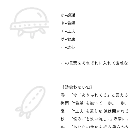
か-感謝
き-希望
く-工夫
け-健康
こ-恋心
この言葉をそれぞれに入れて素敵
《詩会わせ小包》
春 『今「ありふれてる」と言えるこ
梅雨『“希望”を抱いて 一歩。一歩
夏 『“工夫”を巡らせ 道は開かれ
秋 『悩みごと洗い流し 心 浄清に 
冬 『あなたの倖せを祈る 柔らかな