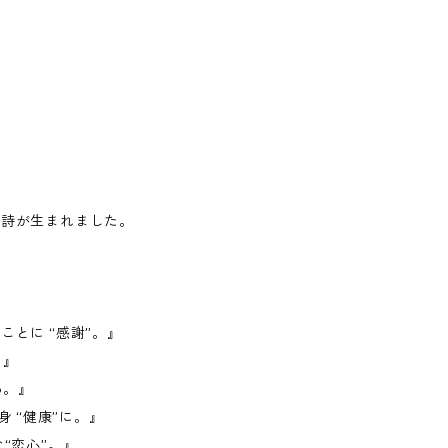
な詩が生まれました。
とに “感謝”。』
。』
る。』
身 “健康”に。』
“恋心”。』