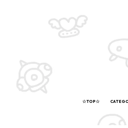
☆TOP☆
CATEG