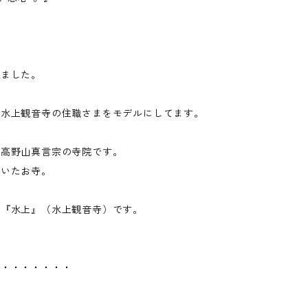
えました。
た水上観音寺の住職さまをモデルにしてます。
る高野山真言宗の寺院です。
ていたお寺。
く『水上』（水上観音寺）です。
・・・・・・・・