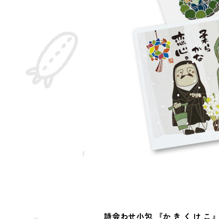
詩会わせ小包 『か き く け こ