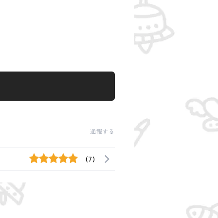
。
通報する
(7)