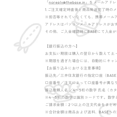
「
noreply@thebase.in
」をメールアドレ
1.ご注文確定時直後と商品発送完了時のメ
※拒否等されていなくても、携帯メール
アドレスはパソコンメールアドレスがお
その他、ご入金確認時にBASEにて入金
【銀行振込の方へ】
お支払い期限は購入の翌日から数えて土
※期限を過ぎた場合には、自動的にキャ
【お振り込みにおける注意事項】
振込先／三井住友銀行の指定口座（BAS
口座番号／注文によって口座番号が異な
振込依頼人名 ／4〜5桁の数字 氏名（カ
※4〜5桁の数字は識別コードです。数
ご請求金額：2つ以上の注文代金をまと
※合計金額は商品および送料、BASEへ