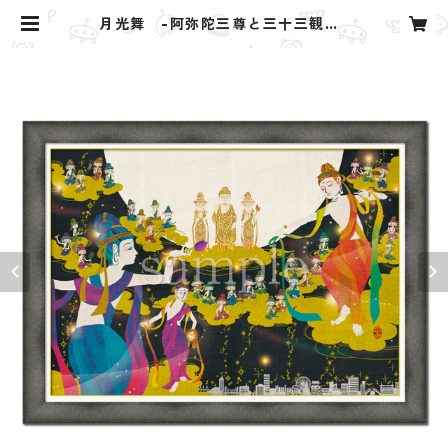
月光舞 -阿弥陀三尊と三十三観音-
| Yuu. design studio