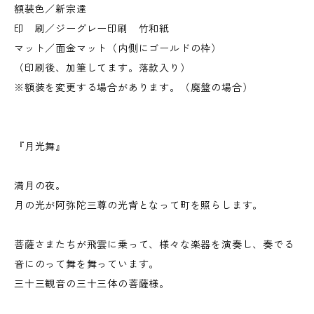
額装色／新宗達
印 刷／ジーグレー印刷 竹和紙
マット／面金マット（内側にゴールドの枠）
（印刷後、加筆してます。落款入り）
※額装を変更する場合があります。（廃盤の場合）
『月光舞』
満月の夜。
月の光が阿弥陀三尊の光背となって町を照らします。
菩薩さまたちが飛雲に乗って、様々な楽器を演奏し、奏でる
音にのって舞を舞っています。
三十三観音の三十三体の菩薩様。