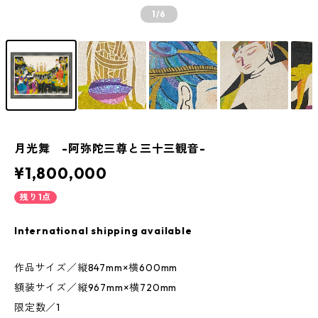
1
/6
月光舞 -阿弥陀三尊と三十三観音-
¥1,800,000
残り1点
International shipping available
作品サイズ／縦847mm×横600mm
額装サイズ／縦967mm×横720mm
限定数／1