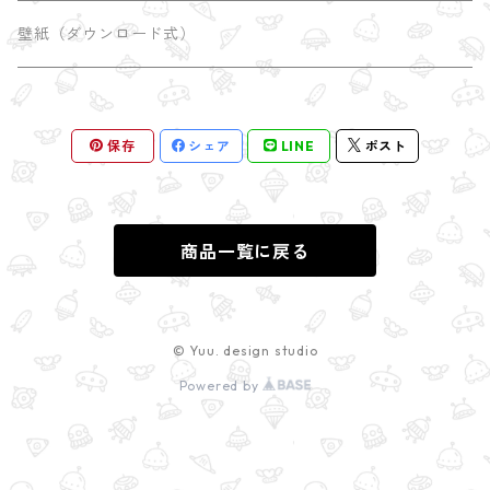
universe
しおり
SATORI Tシャツ
壁紙（ダウンロード式）
瞑想のポーズ
屋久島
ポチ袋
保存
シェア
LINE
ポスト
木のポーズ
mini額
漫画 comic
三角のポーズ
mini額
商品一覧に戻る
© Yuu. design studio
Powered by