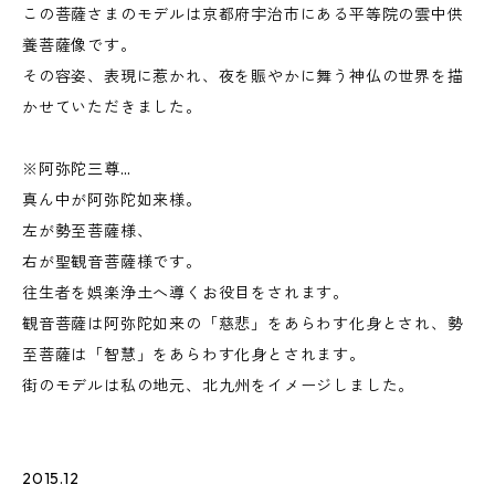
この菩薩さまのモデルは京都府宇治市にある平等院の雲中供
養菩薩像です。
その容姿、表現に惹かれ、夜を賑やかに舞う神仏の世界を描
かせていただきました。
※阿弥陀三尊…
真ん中が阿弥陀如来様。
左が勢至菩薩様、
右が聖観音菩薩様です。
往生者を娯楽浄土へ導くお役目をされます。
観音菩薩は阿弥陀如来の「慈悲」をあらわす化身とされ、勢
至菩薩は「智慧」をあらわす化身とされます。
街のモデルは私の地元、北九州をイメージしました。
2015.12