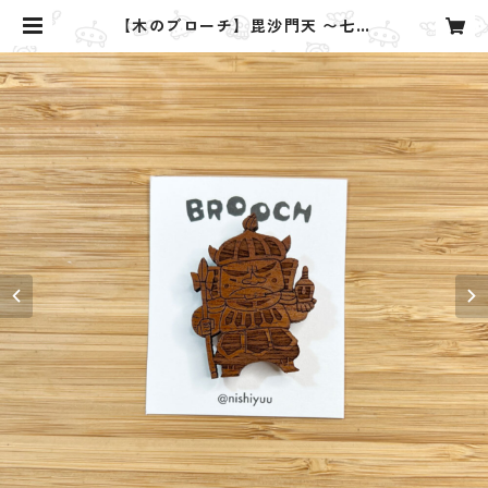
【木のブローチ】毘沙門天 〜七福
神〜 | Yuu. design studio