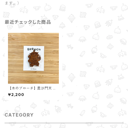
ます。）
最近チェックした商品
【木のブローチ】毘沙門天 〜
七福神〜
¥2,200
CATEGORY