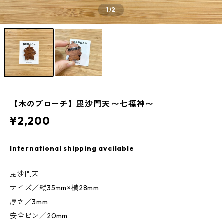
1
/2
【木のブローチ】毘沙門天 〜七福神〜
¥2,200
International shipping available
毘沙門天
サイズ／縦35mm×横28mm
厚さ／3mm
安全ピン／20mm