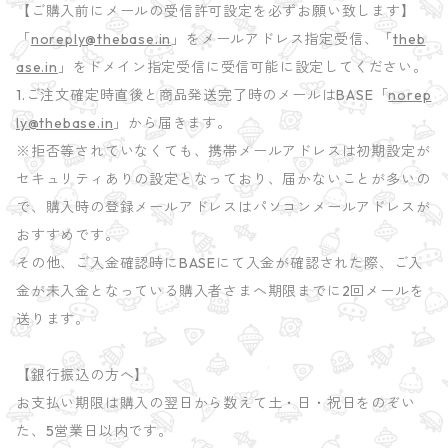
【ご購入前にメールの受信許可設定を必ずお願い致します】
「
noreply@thebase.in
」をメールアドレス指定受信、「
theb
ase.in
」をドメイン指定受信に受信可能に設定してください。
1.ご注文確定時直後と商品発送完了時のメールはBASE「
norep
ly@thebase.in
」から届きます。
※拒否等されていなくても、携帯メールアドレスは初期設定が
セキュリティありの設定となっており、届かないことが多いの
で、購入時の登録メールアドレスはパソコンメールアドレスが
おすすめです。
その他、ご入金確認時にBASEにて入金が確認された際、ご入
金が未入金となっている購入者さまへ期限までに2回メールを
送ります。
【銀行振込の方へ】
お支払い期限は購入の翌日から数えて土・日・祝日をのぞい
た、5営業日以内です。