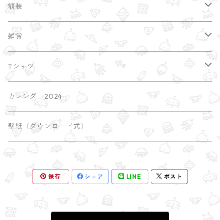
額装
縁起干支
雑貨
額装サイズ大 A2
ポストカード
Tシャツ
earth
ブローチ・缶バッチ
imacocoTシャツ
カレンダー2024
universe
しおり
SATORI Tシャツ
壁紙（ダウンロード式）
瞑想のポーズ
屋久島
ポチ袋
保存
シェア
LINE
ポスト
木のポーズ
mini額
漫画 comic
三角のポーズ
mini額