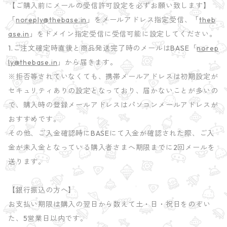
【ご購入前にメールの受信許可設定を必ずお願い致します】
「
noreply@thebase.in
」をメールアドレス指定受信、「
theb
ase.in
」をドメイン指定受信に受信可能に設定してください。
1.ご注文確定時直後と商品発送完了時のメールはBASE「
norep
ly@thebase.in
」から届きます。
※拒否等されていなくても、携帯メールアドレスは初期設定が
セキュリティありの設定となっており、届かないことが多いの
で、購入時の登録メールアドレスはパソコンメールアドレスが
おすすめです。
その他、ご入金確認時にBASEにて入金が確認された際、ご入
金が未入金となっている購入者さまへ期限までに2回メールを
送ります。
【銀行振込の方へ】
お支払い期限は購入の翌日から数えて土・日・祝日をのぞい
た、5営業日以内です。