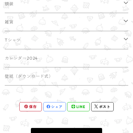
額装
縁起干支
雑貨
額装サイズ大 A2
ポストカード
Tシャツ
earth
ブローチ・缶バッチ
imacocoTシャツ
カレンダー2024
universe
しおり
SATORI Tシャツ
壁紙（ダウンロード式）
瞑想のポーズ
屋久島
ポチ袋
保存
シェア
LINE
ポスト
木のポーズ
mini額
漫画 comic
三角のポーズ
mini額