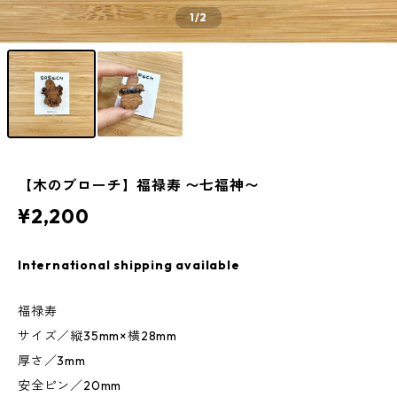
1
/2
【木のブローチ】福禄寿 〜七福神〜
¥2,200
International shipping available
福禄寿
サイズ／縦35mm×横28mm
厚さ／3mm
安全ピン／20mm