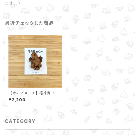
ます。）
最近チェックした商品
【木のブローチ】福禄寿 〜七
福神〜
¥2,200
CATEGORY