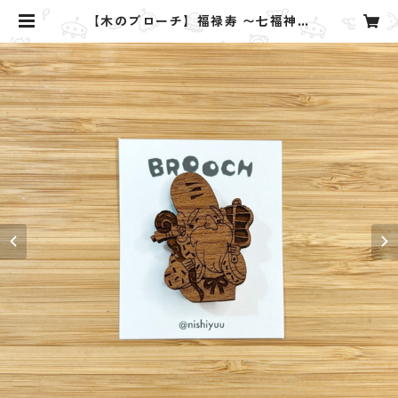
【木のブローチ】福禄寿 〜七福神〜
| Yuu. design studio