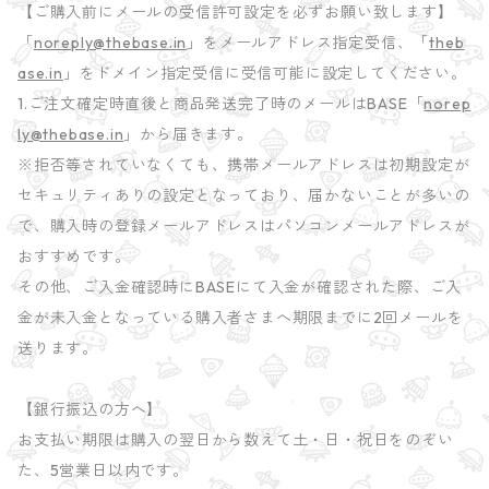
【ご購入前にメールの受信許可設定を必ずお願い致します】
「
noreply@thebase.in
」をメールアドレス指定受信、「
theb
ase.in
」をドメイン指定受信に受信可能に設定してください。
1.ご注文確定時直後と商品発送完了時のメールはBASE「
norep
ly@thebase.in
」から届きます。
※拒否等されていなくても、携帯メールアドレスは初期設定が
セキュリティありの設定となっており、届かないことが多いの
で、購入時の登録メールアドレスはパソコンメールアドレスが
おすすめです。
その他、ご入金確認時にBASEにて入金が確認された際、ご入
金が未入金となっている購入者さまへ期限までに2回メールを
送ります。
【銀行振込の方へ】
お支払い期限は購入の翌日から数えて土・日・祝日をのぞい
た、5営業日以内です。