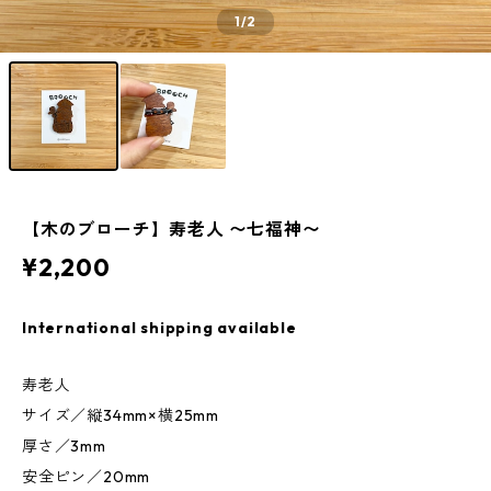
1
/2
【木のブローチ】寿老人 〜七福神〜
¥2,200
International shipping available
寿老人
サイズ／縦34mm×横25mm
厚さ／3mm
安全ピン／20mm