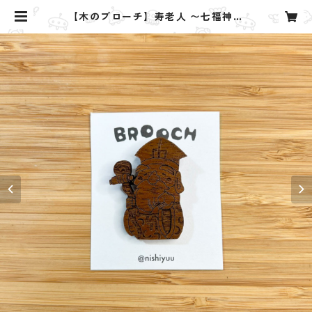
【木のブローチ】寿老人 〜七福神〜
| Yuu. design studio