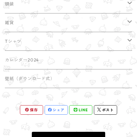
額装
縁起干支
雑貨
額装サイズ大 A2
ポストカード
Tシャツ
earth
ブローチ・缶バッチ
imacocoTシャツ
カレンダー2024
universe
しおり
SATORI Tシャツ
壁紙（ダウンロード式）
瞑想のポーズ
屋久島
ポチ袋
保存
シェア
LINE
ポスト
木のポーズ
mini額
漫画 comic
三角のポーズ
mini額