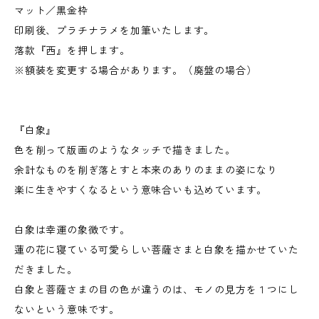
マット／黒金枠
印刷後、プラチナラメを加筆いたします。
落款『西』を押します。
※額装を変更する場合があります。（廃盤の場合）
『白象』
色を削って版画のようなタッチで描きました。
余計なものを削ぎ落とすと本来のありのままの姿になり
楽に生きやすくなるという意味合いも込めています。
白象は幸運の象徴です。
蓮の花に寝ている可愛らしい菩薩さまと白象を描かせていた
だきました。
白象と菩薩さまの目の色が違うのは、モノの見方を１つにし
ないという意味です。