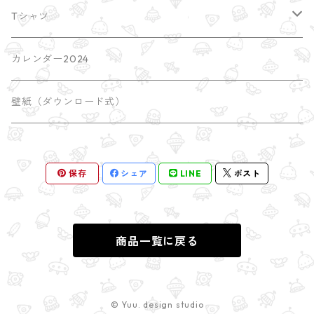
額装サイズ大 A2
ポストカード
Tシャツ
earth
ブローチ・缶バッチ
imacocoTシャツ
カレンダー2024
universe
しおり
SATORI Tシャツ
壁紙（ダウンロード式）
瞑想のポーズ
屋久島
ポチ袋
保存
シェア
LINE
ポスト
木のポーズ
mini額
漫画 comic
三角のポーズ
mini額
商品一覧に戻る
© Yuu. design studio