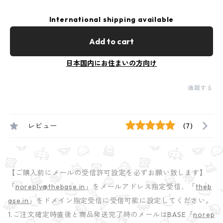
International shipping available
Add to cart
日本国内にお住まいの方向け
通報する
レビュー
(7)
【ご購入前にメールの受信許可設定を必ずお願い致します】
「
noreply@thebase.in
」をメールアドレス指定受信、「
theb
ase.in
」をドメイン指定受信に受信可能に設定してください。
1.ご注文確定時直後と商品発送完了時のメールはBASE「
norep